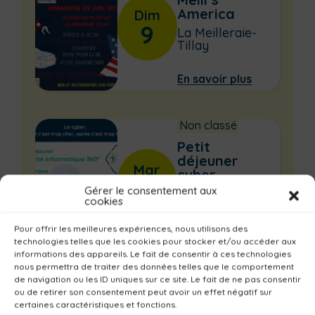
America
Dim
9
La Meilleraie-
Tillay
En savoir plus
Non classé
Petit
déjeuner
Mar
cyber
11
sécurité
Gérer le consentement aux
cookies
Pouzauges
Pour offrir les meilleures expériences, nous utilisons des
En savoir plus
technologies telles que les cookies pour stocker et/ou accéder aux
informations des appareils. Le fait de consentir à ces technologies
nous permettra de traiter des données telles que le comportement
de navigation ou les ID uniques sur ce site. Le fait de ne pas consentir
Non classé
ou de retirer son consentement peut avoir un effet négatif sur
certaines caractéristiques et fonctions.
Championnat