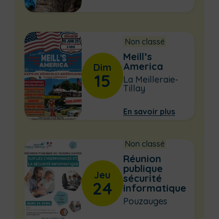
Non classé
Meill’s
America
Dim
15
La Meilleraie-
Tillay
En savoir plus
Non classé
Réunion
publique
Jeu
sécurité
24
informatique
Pouzauges