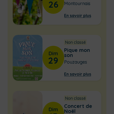
26
Montournais
En savoir plus
Non classé
Pique mon
Dim
son
29
Pouzauges
En savoir plus
Non classé
Concert de
Dim
Noël