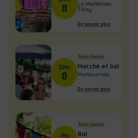
La Meilleraie-
8
Tillay
En savoir plus
Non classé
Marché et bal
Dim
8
Montournais
En savoir plus
Non classé
Bal
Jeu