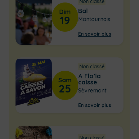
Non classé
Bal
Dim
19
Montournais
En savoir plus
Non classé
A Flo’la
Sam
caisse
25
Sèvremont
En savoir plus
Non classé