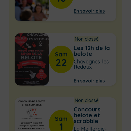
En savoir plus
Non classé
Les 12h de la
belote
Sam
22
Chavagnes-les-
Redoux
En savoir plus
Non classé
Concours
belote et
Sam
scrabble
1
La Meilleraie-