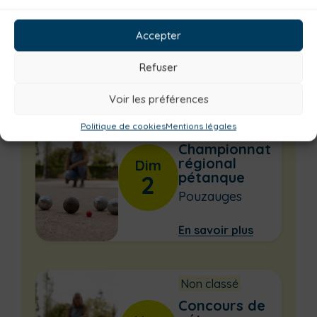
régional
Sam
pétanque
1
Accepter
Pouzauges
Refuser
En savoir plus
Voir les préférences
Non classé
Politique de cookies
Mentions légales
Championnat
régional
Dim
pétanque
2
Pouzauges
En savoir plus
Non classé
Concours de