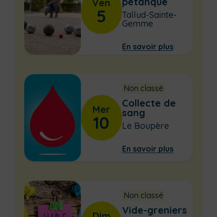
pétanque
Ven
5
Tallud-Sainte-
Gemme
En savoir plus
Non classé
Collecte de
Mer
sang
10
Le Boupère
En savoir plus
Non classé
Vide-greniers
Dim