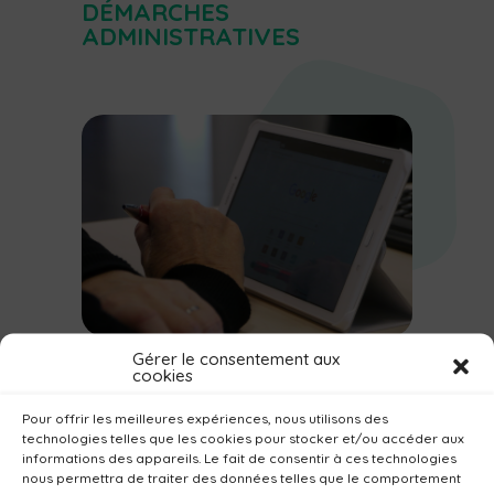
DÉMARCHES
ADMINISTRATIVES
ATELIERS NUMÉRIQUES
Gérer le consentement aux
cookies
Pour offrir les meilleures expériences, nous utilisons des
technologies telles que les cookies pour stocker et/ou accéder aux
informations des appareils. Le fait de consentir à ces technologies
nous permettra de traiter des données telles que le comportement