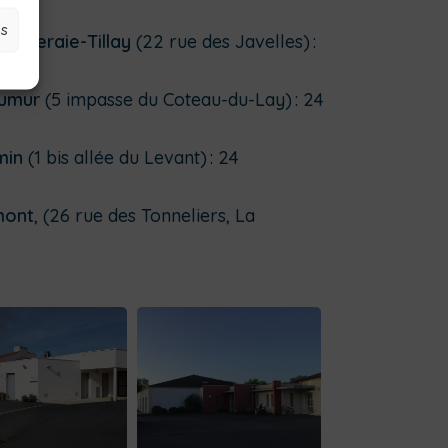
es
eilleraie-Tillay
(22 rue des Javelles) :
aumur
(5 impasse du Coteau-du-Lay) : 24
min
(1 bis allée du Levant) : 24
mont
, (26 rue des Tonneliers, La