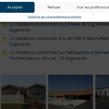
Les 4 résidences autonomie sont les suivantes :
Accepter
Refuser
Voir les préférenc
La résidence autonomie
Sourire d’Automne à La M
22 logements.
Politique de cookies
Mentions légales
La résidence autonomie
Le Coteau du Lay à Ré
logements
La résidence autonomie
Arc-en-Ciel à Saint-Mes
logements
La résidence autonomie
Les Nénuphars à Sèvre
Pommeraie-sur-Sèvre) : 23 logements.