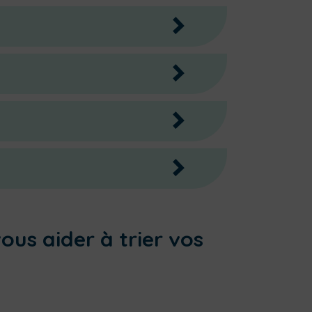
>
ici
>
>
>
ie
ici
ous aider à trier vos