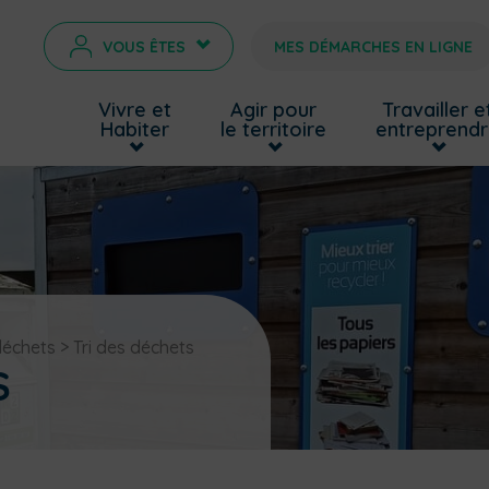
VOUS ÊTES
MES DÉMARCHES EN LIGNE
>
Vivre et
Agir pour
Travailler e
Habiter
le territoire
entreprend
déchets
>
Tri des déchets
S