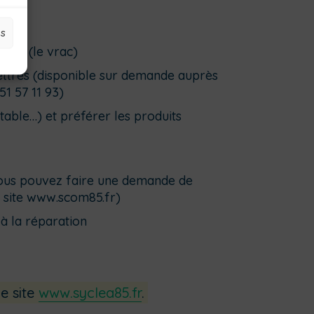
es
lage (le vrac)
lettres (disponible sur demande auprès
1 57 11 93)
jetable…) et préférer les produits
vous pouvez faire une demande de
e site www.scom85.fr)
à la réparation
le site
www.syclea85.fr
.