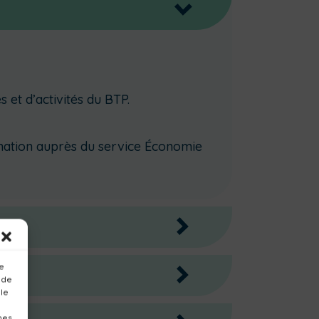
>
s et d’activités du BTP.
ormation auprès du service Économie
>
>
ue
 de
 le
nes