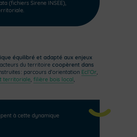
ta (fichiers Sirene INSEE),
ritoriale.
ue équilibré et adapté aux enjeux
s acteurs du territoire
coopèrent dans
struites
: parcours d’orientation
Ecl’Or
,
t territoriale
,
filière bois local
,
cipent à cette dynamique