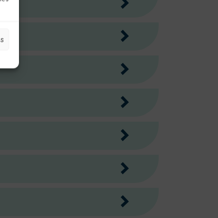
>
>
es
>
>
>
>
>