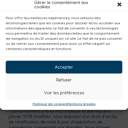
Gérer le consentement aux
cookies
Pour offrir les meilleures expériences, nous utilisons des
Particulier
Professionnel
technologies telles que les cookies pour stocker et/ou accéder aux
informations des appareils. Le fait de consentir à ces technologies
En cochant cette case et en soumettant ce
nous permettra de traiter des données telles que le comportement
formulaire, je donne mon consentement quant au
de navigation ou les ID uniques sur ce site. Le fait de ne pas consentir
traitement et à l'utilisation des informations
ou de retirer son consentement peut avoir un effet négatif sur
certaines caractéristiques et fonctions.
communiquées. Je suis également informé(e) de la
possibilité et des moyens qui me sont donnés pour
retirer ce consentement à tout moment, ou exercer
mes droits sur mes données personnelles.*
Accepter
Refuser
Voir les préférences
Politique de cookies
Mentions légales
*Conformément à la loi Informatique et libertés du 6
janvier 1978 modifiée, vous disposez d’un droit d’accès,
de rectification, de mise à jour, d’opposition, de
suppression concernant vos données. Vous pouvez