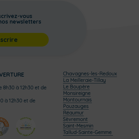
scrivez-vous
nos newsletters
nscrire
Chavagnes-les-Redoux
UVERTURE
La Meilleraie-Tillay
Le Boupère
de 8h30 à 12h30 et de
Monsireigne
Montournais
0 à 12h30 et de
Pouzauges
Réaumur
Sèvremont
Saint-Mesmin
Tallud-Sainte-Gemme