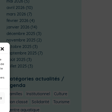
mai 2026
(5)
avril 2026
(10)
mars 2026
(7)
février 2026
(4)
janvier 2026
(14)
décembre 2025
(3)
novembre 2025
(2)
octobre 2025
(3)
septembre 2025
(7)
août 2025
(3)
ue
 de
juillet 2025
(3)
 le
nes
Catégories actualités /
agenda
Familles
Institutionnel
Culture
es
Non classé
Solidarité
Tourisme
Centre aquatique