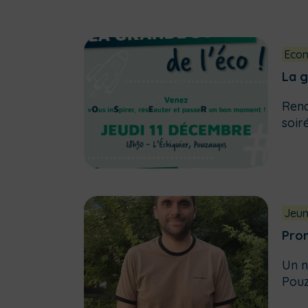
Eco
La g
Rend
soir
Jeun
Pro
Un n
Pouz