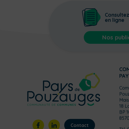
Consulte
en ligne
Nos publi
CO
PAY
Com
Pou
Mais
18 L
BP 1
857
Contact