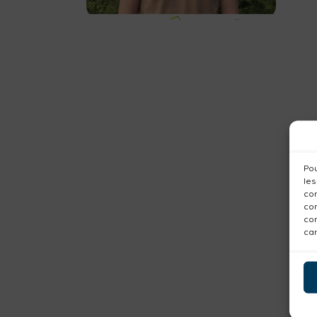
Pou
les
con
com
con
car