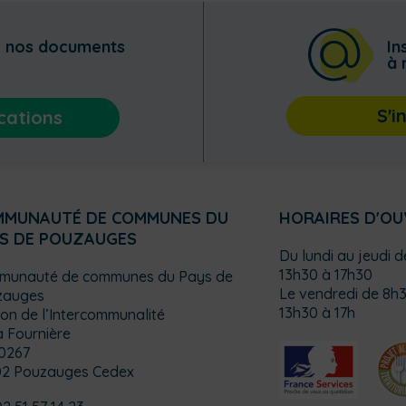
z nos documents
In
à 
S'i
cations
MMUNAUTÉ DE COMMUNES DU
HORAIRES D'O
S DE POUZAUGES
Du lundi au jeudi 
13h30 à 17h30
munauté de communes du Pays de
Le vendredi de 8h3
zauges
13h30 à 17h
on de l’Intercommunalité
a Fournière
0267
02 Pouzauges Cedex