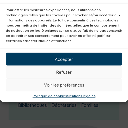
août 2025
(3)
juillet 2025
(3)
Pour offrir les meilleures expériences, nous utilisons des
technologies telles que les cookies pour stocker et/ou accéder aux
informations des appareils. Le fait de consentir à ces technologies
Catégories actualités / agenda
nous permettra de traiter des données telles que le comportement
de navigation ou les ID uniques sur ce site. Le fait de ne pas consentir
Institutionnel
Culture
Non classé
ou de retirer son consentement peut avoir un effet négatif sur
Solidarité
Tourisme
Centre aquatique
certaines caractéristiques et fonctions.
Environnement
Mobilité
Petite enfance
Accepter
Santé
Plan climat
Alimentation
Habitat
Economie
Jeunesse
Sport
Refuser
Emploi
Communes
Consommer local
Voir les préférences
Numérique
Urbanisme
Réemploi
Seniors
Loisirs
Magazine
Parents
Politique de cookies
Mentions légales
Bibliothèques
Déchèteries
Familles