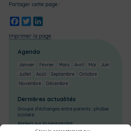
Partager cette page :
Facebook
Twitter
LinkedIn
Imprimer la page
Agenda
Janvier
Février
Mars
Avril
Mai
Juin
Juillet
Août
Septembre
Octobre
Novembre
Décembre
Dernières actualités
Groupe d’échanges entre parents : phobie
scolaire
Ateliers sur la périnatalité