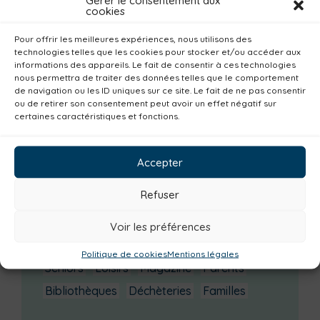
Gérer le consentement aux
La saison culturelle 2026-2027 est lancée !
cookies
Changements d’horaires activités jeunes
Pour offrir les meilleures expériences, nous utilisons des
Enquête publique
technologies telles que les cookies pour stocker et/ou accéder aux
informations des appareils. Le fait de consentir à ces technologies
nous permettra de traiter des données telles que le comportement
Catégories actualités / agenda
de navigation ou les ID uniques sur ce site. Le fait de ne pas consentir
ou de retirer son consentement peut avoir un effet négatif sur
Institutionnel
Culture
Non classé
certaines caractéristiques et fonctions.
Solidarité
Tourisme
Centre aquatique
Environnement
Mobilité
Petite enfance
Accepter
Santé
Plan climat
Alimentation
Refuser
Habitat
Economie
Jeunesse
Sport
Emploi
Communes
Consommer local
Voir les préférences
Numérique
Urbanisme
Réemploi
Politique de cookies
Mentions légales
Seniors
Loisirs
Magazine
Parents
Bibliothèques
Déchèteries
Familles