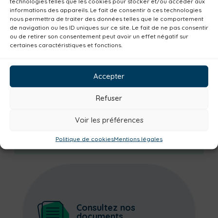
technologies telles que les cookies pour stocker et/ou accéder aux
Environnement
Mobilité
Petite enfance
informations des appareils. Le fait de consentir à ces technologies
nous permettra de traiter des données telles que le comportement
Santé
Plan climat
Alimentation
de navigation ou les ID uniques sur ce site. Le fait de ne pas consentir
Habitat
Economie
Jeunesse
Sport
ou de retirer son consentement peut avoir un effet négatif sur
certaines caractéristiques et fonctions.
Emploi
Communes
Consommer local
Numérique
Urbanisme
Réemploi
Accepter
Seniors
Loisirs
Magazine
Parents
Refuser
Bibliothèques
Déchèteries
Familles
Institutionnel
Culture
Non classé
Voir les préférences
Solidarité
Tourisme
Centre aquatique
Politique de cookies
Mentions légales
Consultez nos
documents