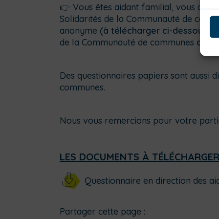
👉 Vous êtes aidant familial, vous avez
Solidarités de la Communauté de commu
anonyme
(à télécharger ci-dessous)
e
de la Communauté de communes
avant 
Des questionnaires papiers sont aussi d
communes.
Nous vous remercions pour votre partic
LES DOCUMENTS À TÉLÉCHARGE
Questionnaire en direction des ai
Partager cette page :