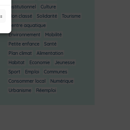
Institutionnel
Culture
es
Non classé
Solidarité
Tourisme
Centre aquatique
Environnement
Mobilité
Petite enfance
Santé
Plan climat
Alimentation
Habitat
Economie
Jeunesse
Sport
Emploi
Communes
Consommer local
Numérique
Urbanisme
Réemploi