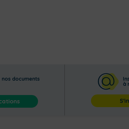
z nos documents
In
à 
S'i
cations