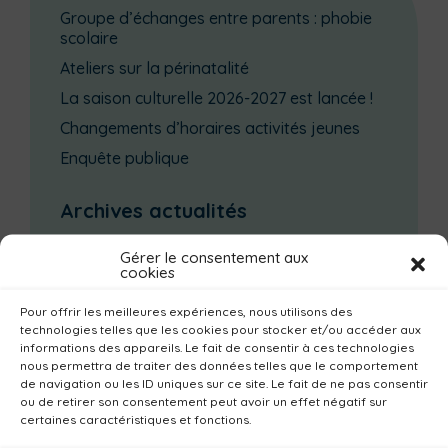
Groupe d’échanges entre parents : phobie
scolaire
Ateliers sur la périnatalité
La saison culturelle 2026-2027 est lancée !
Changements d’horaires activités jeunes
Enquête publique
Archives actualités
août 2026
(2)
Gérer le consentement aux
juillet 2026
(2)
cookies
juin 2026
(7)
Pour offrir les meilleures expériences, nous utilisons des
mai 2026
(5)
technologies telles que les cookies pour stocker et/ou accéder aux
avril 2026
(10)
informations des appareils. Le fait de consentir à ces technologies
nous permettra de traiter des données telles que le comportement
mars 2026
(7)
de navigation ou les ID uniques sur ce site. Le fait de ne pas consentir
février 2026
(4)
ou de retirer son consentement peut avoir un effet négatif sur
certaines caractéristiques et fonctions.
janvier 2026
(14)