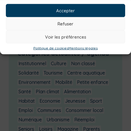
décembre 2025
(3)
novembre 2025
(2)
Accepter
octobre 2025
(3)
septembre 2025
(7)
Refuser
août 2025
(3)
Voir les préférences
juillet 2025
(3)
Politique de cookies
Mentions légales
Catégories actualités / agenda
Institutionnel
Culture
Non classé
Solidarité
Tourisme
Centre aquatique
Environnement
Mobilité
Petite enfance
Santé
Plan climat
Alimentation
Habitat
Economie
Jeunesse
Sport
Emploi
Communes
Consommer local
Numérique
Urbanisme
Réemploi
Seniors
Loisirs
Magazine
Parents