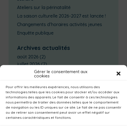
Ateliers sur la périnatalité
La saison culturelle 2026-2027 est lancée !
Changements d’horaires activités jeunes
Enquête publique
Archives actualités
août 2026
(2)
juillet 2026
(2)
juin 2026
(7)
Gérer le consentement aux
cookies
mai 2026
(5)
avril 2026
(10)
Pour offrir les meilleures expériences, nous utilisons des
technologies telles que les cookies pour stocker et/ou accéder aux
mars 2026
(7)
informations des appareils. Le fait de consentir à ces technologies
février 2026
(4)
nous permettra de traiter des données telles que le comportement
de navigation ou les ID uniques sur ce site. Le fait de ne pas consentir
janvier 2026
(14)
ou de retirer son consentement peut avoir un effet négatif sur
décembre 2025
(3)
certaines caractéristiques et fonctions.
novembre 2025
(2)