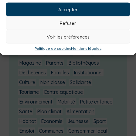
octobre 2025
(3)
Accepter
septembre 2025
(7)
août 2025
(3)
Refuser
juillet 2025
(3)
Voir les préférences
Catégories actualités / agenda
Politique de cookies
Mentions légales
Urbanisme
Réemploi
Seniors
Loisirs
Magazine
Parents
Bibliothèques
Déchèteries
Familles
Institutionnel
Culture
Non classé
Solidarité
Tourisme
Centre aquatique
Environnement
Mobilité
Petite enfance
Santé
Plan climat
Alimentation
Habitat
Economie
Jeunesse
Sport
Emploi
Communes
Consommer local