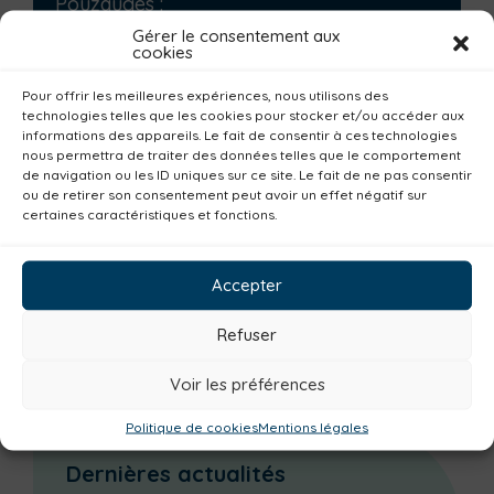
Pouzauges
:
Gérer le consentement aux
Tél : 02.51.57.53.93
cookies
Email
Pour offrir les meilleures expériences, nous utilisons des
technologies telles que les cookies pour stocker et/ou accéder aux
informations des appareils. Le fait de consentir à ces technologies
nous permettra de traiter des données telles que le comportement
LES DOCUMENTS À TÉLÉCHARGER
de navigation ou les ID uniques sur ce site. Le fait de ne pas consentir
ou de retirer son consentement peut avoir un effet négatif sur
certaines caractéristiques et fonctions.
Programme Objectif jobs d'été 2023
Accepter
Partager cette page :
Refuser
Facebook
Twitter
LinkedIn
Voir les préférences
Imprimer la page
Politique de cookies
Mentions légales
Dernières actualités