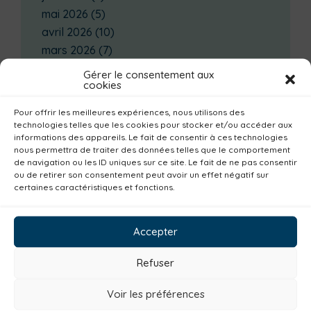
mai 2026
(5)
avril 2026
(10)
mars 2026
(7)
février 2026
(4)
Gérer le consentement aux
cookies
janvier 2026
(14)
décembre 2025
(3)
Pour offrir les meilleures expériences, nous utilisons des
novembre 2025
(2)
technologies telles que les cookies pour stocker et/ou accéder aux
informations des appareils. Le fait de consentir à ces technologies
octobre 2025
(3)
nous permettra de traiter des données telles que le comportement
septembre 2025
(7)
de navigation ou les ID uniques sur ce site. Le fait de ne pas consentir
ou de retirer son consentement peut avoir un effet négatif sur
août 2025
(3)
certaines caractéristiques et fonctions.
juillet 2025
(3)
Catégories actualités / agenda
Accepter
Environnement
Mobilité
Petite enfance
Refuser
Santé
Plan climat
Alimentation
Voir les préférences
Habitat
Economie
Jeunesse
Sport