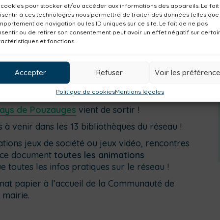
 cookies pour stocker et/ou accéder aux informations des appareils. Le fait
sentir à ces technologies nous permettra de traiter des données telles que
portement de navigation ou les ID uniques sur ce site. Le fait de ne pas
sentir ou de retirer son consentement peut avoir un effet négatif sur certai
actéristiques et fonctions.
Accepter
Refuser
Voir les préférenc
Politique de cookies
Mentions légales
Pays de Pouzauges
vient de sortir !
 à venir dans les 13 bibliothèques du réseau !
tions jeux de société ou jeux vidéo, rencontres
s ce document
toutes les animations
que toutes les infos pratiques sur le réseau !
rmat papier à l’accueil de la Communauté de
 mairie.