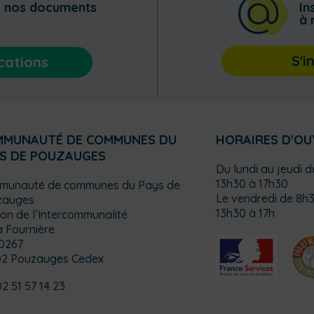
z nos documents
In
à 
S'i
cations
MMUNAUTÉ DE COMMUNES DU
HORAIRES D'O
S DE POUZAUGES
Du lundi au jeudi 
13h30 à 17h30
munauté de communes du Pays de
Le vendredi de 8h3
zauges
13h30 à 17h
on de l’Intercommunalité
a Fournière
0267
02 Pouzauges Cedex
02 51 57 14 23