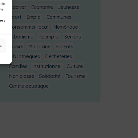
 de
Habitat
Economie
Jeunesse
 le
Sport
Emploi
Communes
nes
Consommer local
Numérique
Urbanisme
Réemploi
Seniors
es
Loisirs
Magazine
Parents
Bibliothèques
Déchèteries
Familles
Institutionnel
Culture
Non classé
Solidarité
Tourisme
Centre aquatique