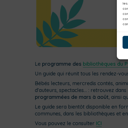
les
con
com
con
car
Le
programme des
bibliothèques du 
Un guide qui réunit tous les rendez-vous
Bébés lecteurs, mercredis contés, anima
d’auteurs, spectacles… : retrouvez dan
programmées de mars à août
, ainsi 
Le guide sera bientôt disponible en fo
communes, dans les bibliothèques et en
Vous pouvez le consulter
ICI