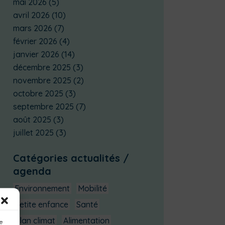
mai 2026
(5)
avril 2026
(10)
mars 2026
(7)
février 2026
(4)
janvier 2026
(14)
décembre 2025
(3)
novembre 2025
(2)
octobre 2025
(3)
septembre 2025
(7)
août 2025
(3)
juillet 2025
(3)
Catégories actualités /
agenda
Environnement
Mobilité
Petite enfance
Santé
Plan climat
Alimentation
ue