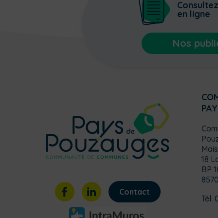
Consulte
en ligne
Nos publi
CO
PAY
Com
Pou
Mais
18 L
BP 1
857
Contact
Tél. 