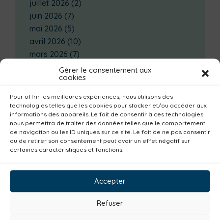
juillet 2026
(2)
juin 2026
(7)
mai 2026
(5)
avril 2026
(10)
mars 2026
(7)
février 2026
(4)
Gérer le consentement aux
cookies
janvier 2026
(14)
décembre 2025
(3)
Pour offrir les meilleures expériences, nous utilisons des
novembre 2025
(2)
technologies telles que les cookies pour stocker et/ou accéder aux
informations des appareils. Le fait de consentir à ces technologies
octobre 2025
(3)
nous permettra de traiter des données telles que le comportement
septembre 2025
(7)
de navigation ou les ID uniques sur ce site. Le fait de ne pas consentir
ou de retirer son consentement peut avoir un effet négatif sur
août 2025
(3)
certaines caractéristiques et fonctions.
juillet 2025
(3)
Catégories actualités / agenda
Accepter
Culture
Non classé
Solidarité
Refuser
Tourisme
Centre aquatique