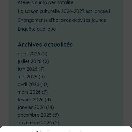
Ateliers sur la périnatalité
La saison culturelle 2026-2027 est lancée !
Changements d’horaires activités jeunes
Enquête publique
Archives actualités
août 2026
(2)
juillet 2026
(2)
juin 2026
(7)
mai 2026
(5)
avril 2026
(10)
mars 2026
(7)
février 2026
(4)
janvier 2026
(14)
décembre 2025
(3)
novembre 2025
(2)
octobre 2025
(3)