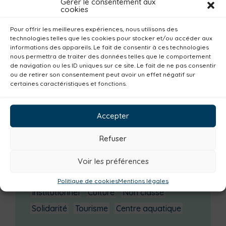
Gérer le consentement aux
cookies
septembre 2025
(7)
août 2025
(3)
Pour offrir les meilleures expériences, nous utilisons des
juillet 2025
(3)
technologies telles que les cookies pour stocker et/ou accéder aux
informations des appareils. Le fait de consentir à ces technologies
nous permettra de traiter des données telles que le comportement
Catégories actualités / agenda
de navigation ou les ID uniques sur ce site. Le fait de ne pas consentir
ou de retirer son consentement peut avoir un effet négatif sur
Environnement
Mobilité
Petite enfance
certaines caractéristiques et fonctions.
Santé
Plan climat
Alimentation
Habitat
Economie
Jeunesse
Sport
Accepter
Emploi
Communes
Consommer local
Refuser
Numérique
Urbanisme
Réemploi
Seniors
Loisirs
Magazine
Parents
Voir les préférences
Bibliothèques
Déchèteries
Familles
Politique de cookies
Mentions légales
Institutionnel
Culture
Non classé
Solidarité
Tourisme
Centre aquatique