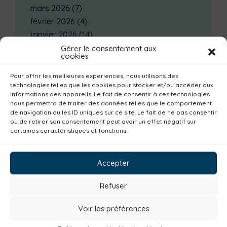
mars 2026
(7)
février 2026
(4)
janvier 2026
(14)
décembre 2025
(3)
Gérer le consentement aux
cookies
novembre 2025
(2)
octobre 2025
(3)
Pour offrir les meilleures expériences, nous utilisons des
technologies telles que les cookies pour stocker et/ou accéder aux
septembre 2025
(7)
informations des appareils. Le fait de consentir à ces technologies
août 2025
(3)
nous permettra de traiter des données telles que le comportement
de navigation ou les ID uniques sur ce site. Le fait de ne pas consentir
juillet 2025
(3)
ou de retirer son consentement peut avoir un effet négatif sur
certaines caractéristiques et fonctions.
Catégories actualités / agenda
Magazine
Parents
Bibliothèques
Accepter
Déchèteries
Familles
Institutionnel
Refuser
Culture
Non classé
Solidarité
Tourisme
Centre aquatique
Voir les préférences
Environnement
Mobilité
Petite enfance