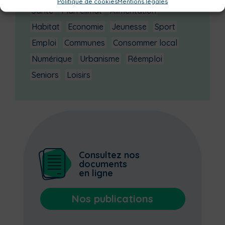
Politique de cookies
Mentions légales
Santé
Plan climat
Alimentation
Habitat
Economie
Jeunesse
Sport
Emploi
Communes
Consommer local
Numérique
Urbanisme
Réemploi
Seniors
Loisirs
Consultez nos
documents
en ligne
Nos publications