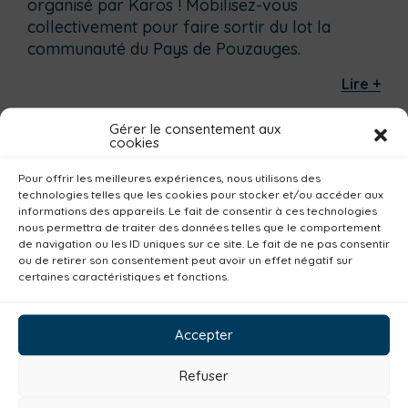
organisé par Karos ! Mobilisez-vous
collectivement pour faire sortir du lot la
communauté du Pays de Pouzauges.
Lire +
Gérer le consentement aux
cookies
Dernières actualités
Pour offrir les meilleures expériences, nous utilisons des
Groupe d’échanges entre parents : phobie
technologies telles que les cookies pour stocker et/ou accéder aux
scolaire
informations des appareils. Le fait de consentir à ces technologies
nous permettra de traiter des données telles que le comportement
Ateliers sur la périnatalité
de navigation ou les ID uniques sur ce site. Le fait de ne pas consentir
La saison culturelle 2026-2027 est lancée !
ou de retirer son consentement peut avoir un effet négatif sur
certaines caractéristiques et fonctions.
Changements d’horaires activités jeunes
Enquête publique
Accepter
Archives actualités
Refuser
août 2026
(2)