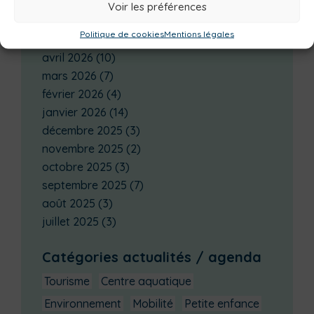
juillet 2026
(2)
Voir les préférences
juin 2026
(7)
Politique de cookies
Mentions légales
mai 2026
(5)
avril 2026
(10)
mars 2026
(7)
février 2026
(4)
janvier 2026
(14)
décembre 2025
(3)
novembre 2025
(2)
octobre 2025
(3)
septembre 2025
(7)
août 2025
(3)
juillet 2025
(3)
Catégories actualités / agenda
Tourisme
Centre aquatique
Environnement
Mobilité
Petite enfance