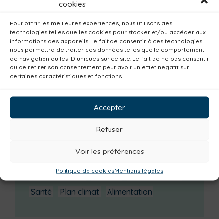
cookies
août 2025
(3)
Pour offrir les meilleures expériences, nous utilisons des
juillet 2025
(3)
technologies telles que les cookies pour stocker et/ou accéder aux
informations des appareils. Le fait de consentir à ces technologies
Catégories actualités / agenda
nous permettra de traiter des données telles que le comportement
de navigation ou les ID uniques sur ce site. Le fait de ne pas consentir
Habitat
Economie
Jeunesse
Sport
ou de retirer son consentement peut avoir un effet négatif sur
certaines caractéristiques et fonctions.
Emploi
Communes
Consommer local
Numérique
Urbanisme
Réemploi
Accepter
Seniors
Loisirs
Magazine
Parents
Bibliothèques
Déchèteries
Familles
Refuser
Institutionnel
Culture
Non classé
Voir les préférences
Solidarité
Tourisme
Centre aquatique
Politique de cookies
Mentions légales
Environnement
Mobilité
Petite enfance
Santé
Plan climat
Alimentation