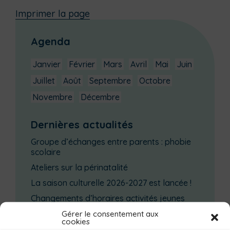
Imprimer la page
Agenda
Janvier
Février
Mars
Avril
Mai
Juin
Juillet
Août
Septembre
Octobre
Novembre
Décembre
Dernières actualités
Groupe d’échanges entre parents : phobie
scolaire
Ateliers sur la périnatalité
La saison culturelle 2026-2027 est lancée !
Changements d’horaires activités jeunes
Enquête publique
Gérer le consentement aux
cookies