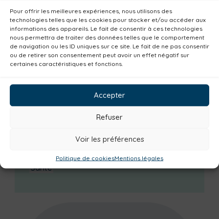
Catégories actualités / agenda
Pour offrir les meilleures expériences, nous utilisons des
technologies telles que les cookies pour stocker et/ou accéder aux
Plan climat
Alimentation
Habitat
informations des appareils. Le fait de consentir à ces technologies
nous permettra de traiter des données telles que le comportement
Economie
Jeunesse
Sport
Emploi
de navigation ou les ID uniques sur ce site. Le fait de ne pas consentir
ou de retirer son consentement peut avoir un effet négatif sur
Communes
Consommer local
certaines caractéristiques et fonctions.
Numérique
Urbanisme
Réemploi
Seniors
Loisirs
Magazine
Parents
Accepter
Bibliothèques
Déchèteries
Familles
Refuser
Institutionnel
Culture
Non classé
Solidarité
Tourisme
Centre aquatique
Voir les préférences
Environnement
Mobilité
Petite enfance
Politique de cookies
Mentions légales
Santé