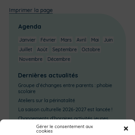
Imprimer la page
Agenda
Janvier
Février
Mars
Avril
Mai
Juin
Juillet
Août
Septembre
Octobre
Novembre
Décembre
Dernières actualités
Groupe d’échanges entre parents : phobie
scolaire
Ateliers sur la périnatalité
La saison culturelle 2026-2027 est lancée !
Changements d’horaires activités jeunes
Gérer le consentement aux
Enquête publique
cookies