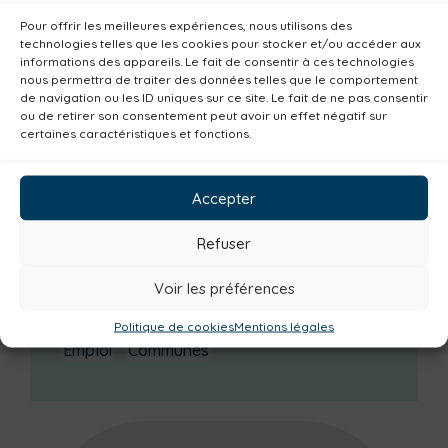
Catégories actualités / agenda
Pour offrir les meilleures expériences, nous utilisons des
technologies telles que les cookies pour stocker et/ou accéder aux
Consommer local
Numérique
informations des appareils. Le fait de consentir à ces technologies
nous permettra de traiter des données telles que le comportement
Urbanisme
Réemploi
Seniors
Loisirs
de navigation ou les ID uniques sur ce site. Le fait de ne pas consentir
ou de retirer son consentement peut avoir un effet négatif sur
Magazine
Parents
Bibliothèques
certaines caractéristiques et fonctions.
Déchèteries
Familles
Institutionnel
Culture
Non classé
Solidarité
Accepter
Tourisme
Centre aquatique
Refuser
Environnement
Mobilité
Petite enfance
Santé
Plan climat
Alimentation
Voir les préférences
Habitat
Economie
Jeunesse
Sport
Politique de cookies
Mentions légales
Emploi
Communes