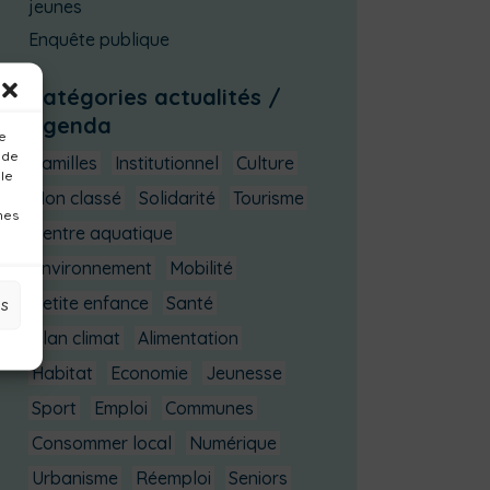
jeunes
Enquête publique
Catégories actualités /
agenda
ue
 de
Familles
Institutionnel
Culture
 le
Non classé
Solidarité
Tourisme
nes
Centre aquatique
Environnement
Mobilité
Petite enfance
Santé
es
Plan climat
Alimentation
Habitat
Economie
Jeunesse
Sport
Emploi
Communes
Consommer local
Numérique
Urbanisme
Réemploi
Seniors