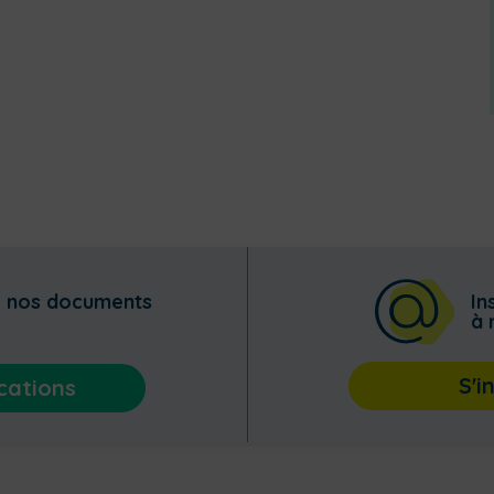
z nos documents
In
à 
S'i
cations