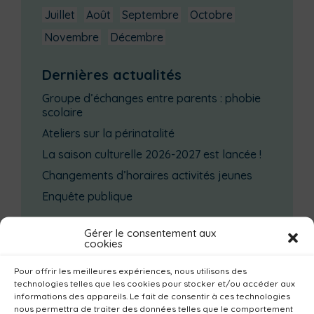
Juillet
Août
Septembre
Octobre
Novembre
Décembre
Dernières actualités
Groupe d’échanges entre parents : phobie
scolaire
Ateliers sur la périnatalité
La saison culturelle 2026-2027 est lancée !
Changements d’horaires activités jeunes
Enquête publique
Catégories actualités / agenda
Gérer le consentement aux
cookies
Bibliothèques
Déchèteries
Familles
Pour offrir les meilleures expériences, nous utilisons des
Institutionnel
Culture
Non classé
technologies telles que les cookies pour stocker et/ou accéder aux
informations des appareils. Le fait de consentir à ces technologies
Solidarité
Tourisme
Centre aquatique
nous permettra de traiter des données telles que le comportement