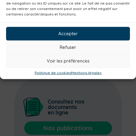
de navigation ou les ID uniques sur ce site. Le fait de ne pas consentir
Environnement
Mobilité
Petite enfance
ou de retirer son consentement peut avoir un effet négatif sur
Santé
Plan climat
Alimentation
certaines caractéristiques et fonctions.
Habitat
Economie
Jeunesse
Sport
Accepter
Emploi
Communes
Consommer local
Numérique
Urbanisme
Réemploi
Refuser
Seniors
Loisirs
Magazine
Parents
Voir les préférences
Politique de cookies
Mentions légales
Consultez nos
documents
en ligne
Nos publications