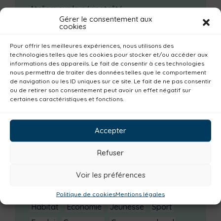
Ateliers sur la périnatalité
Gérer le consentement aux
La saison culturelle 2026-2027 est lancée !
cookies
Changements d’horaires activités jeunes
Pour offrir les meilleures expériences, nous utilisons des
Enquête publique
technologies telles que les cookies pour stocker et/ou accéder aux
informations des appareils. Le fait de consentir à ces technologies
nous permettra de traiter des données telles que le comportement
Catégories actualités / agenda
de navigation ou les ID uniques sur ce site. Le fait de ne pas consentir
ou de retirer son consentement peut avoir un effet négatif sur
Urbanisme
Réemploi
Seniors
Loisirs
certaines caractéristiques et fonctions.
Magazine
Parents
Bibliothèques
Déchèteries
Familles
Institutionnel
Accepter
Culture
Non classé
Solidarité
Refuser
Tourisme
Centre aquatique
Voir les préférences
Environnement
Mobilité
Petite enfance
Santé
Plan climat
Alimentation
Politique de cookies
Mentions légales
Habitat
Economie
Jeunesse
Sport