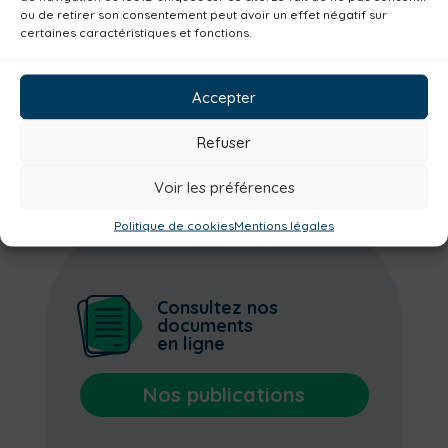
ou de retirer son consentement peut avoir un effet négatif sur
Emploi
Communes
Consommer local
certaines caractéristiques et fonctions.
Numérique
Urbanisme
Réemploi
Seniors
Loisirs
Magazine
Parents
Accepter
Bibliothèques
Déchèteries
Familles
Refuser
Institutionnel
Voir les préférences
Politique de cookies
Mentions légales
Consultez nos
documents
en ligne
Nos publications