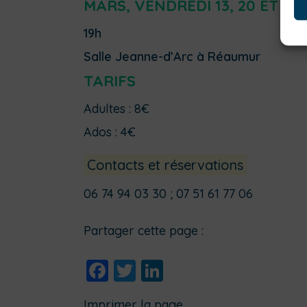
MARS, VENDREDI 13, 20 ET 27
19h
Salle Jeanne-d’Arc à Réaumur
TARIFS
Adultes : 8€
Ados : 4€
Contacts et réservations
06 74 94 03 30 ; 07 51 61 77 06
Partager cette page :
Facebook
Twitter
LinkedIn
Imprimer la page