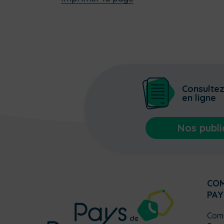
Consulte
en ligne
Nos publi
CO
PAY
Com