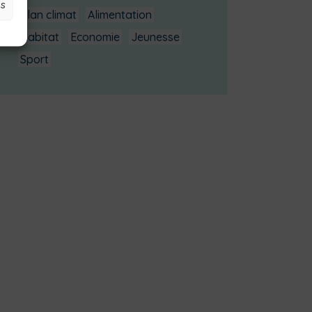
es
Plan climat
Alimentation
Habitat
Economie
Jeunesse
Sport