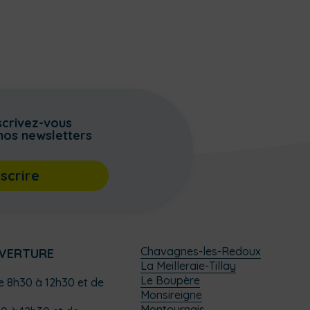
scrivez-vous
nos newsletters
nscrire
Chavagnes-les-Redoux
UVERTURE
La Meilleraie-Tillay
Le Boupère
de 8h30 à 12h30 et de
Monsireigne
Montournais