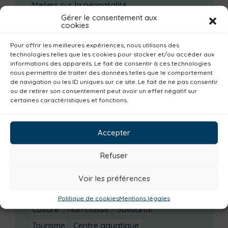
Ateliers sur la périnatalité
Gérer le consentement aux
La saison culturelle 2026-2027 est lancée !
cookies
Changements d’horaires activités jeunes
Pour offrir les meilleures expériences, nous utilisons des
Enquête publique
technologies telles que les cookies pour stocker et/ou accéder aux
informations des appareils. Le fait de consentir à ces technologies
nous permettra de traiter des données telles que le comportement
Catégories actualités / agenda
de navigation ou les ID uniques sur ce site. Le fait de ne pas consentir
ou de retirer son consentement peut avoir un effet négatif sur
Petite enfance
Santé
Plan climat
certaines caractéristiques et fonctions.
Alimentation
Habitat
Economie
Jeunesse
Sport
Emploi
Communes
Accepter
Consommer local
Numérique
Refuser
Urbanisme
Réemploi
Seniors
Loisirs
Magazine
Parents
Bibliothèques
Voir les préférences
Déchèteries
Familles
Institutionnel
Politique de cookies
Mentions légales
Culture
Non classé
Solidarité
Tourisme
Centre aquatique