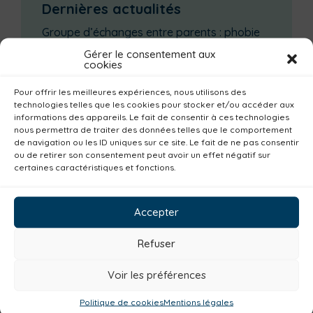
Dernières actualités
Groupe d’échanges entre parents : phobie
scolaire
Gérer le consentement aux
cookies
Ateliers sur la périnatalité
La saison culturelle 2026-2027 est lancée !
Pour offrir les meilleures expériences, nous utilisons des
technologies telles que les cookies pour stocker et/ou accéder aux
Changements d’horaires activités jeunes
informations des appareils. Le fait de consentir à ces technologies
Enquête publique
nous permettra de traiter des données telles que le comportement
de navigation ou les ID uniques sur ce site. Le fait de ne pas consentir
ou de retirer son consentement peut avoir un effet négatif sur
Catégories actualités / agenda
certaines caractéristiques et fonctions.
Familles
Institutionnel
Culture
Accepter
Non classé
Solidarité
Tourisme
Centre aquatique
Environnement
Refuser
Mobilité
Petite enfance
Santé
Voir les préférences
Plan climat
Alimentation
Habitat
Economie
Jeunesse
Sport
Emploi
Politique de cookies
Mentions légales