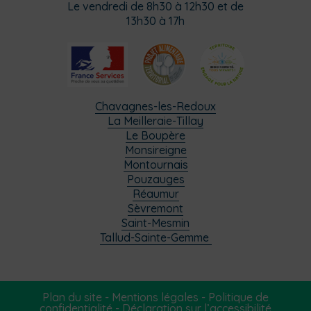
Le vendredi de 8h30 à 12h30 et de
13h30 à 17h
Chavagnes-les-Redoux
La Meilleraie-Tillay
Le Boupère
Monsireigne
Montournais
Pouzauges
Réaumur
Sèvremont
Saint-Mesmin
Tallud-Sainte-Gemme
Plan du site
-
Mentions légales
-
Politique de
confidentialité
-
Déclaration sur l’accessibilité