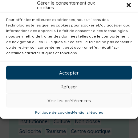
Gérer le consentement aux
La saison culturelle 2026-2027 est lancée !
cookies
Changements d’horaires activités jeunes
Pour offrir les meilleures expériences, nous utilisons des
Enquête publique
technologies telles que les cookies pour stocker et/ou accéder aux
informations des appareils. Le fait de consentir à ces technologies
nous permettra de traiter des données telles que le comportement
Catégories actualités / agenda
de navigation ou les ID uniques sur ce site. Le fait de ne pas consentir
ou de retirer son consentement peut avoir un effet négatif sur
Environnement
Mobilité
Petite enfance
certaines caractéristiques et fonctions.
Santé
Plan climat
Alimentation
Habitat
Economie
Jeunesse
Sport
Accepter
Emploi
Communes
Consommer local
Refuser
Numérique
Urbanisme
Réemploi
Voir les préférences
Seniors
Loisirs
Magazine
Parents
Bibliothèques
Déchèteries
Familles
Politique de cookies
Mentions légales
Institutionnel
Culture
Non classé
Solidarité
Tourisme
Centre aquatique