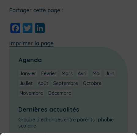
Partager cette page :
Facebook
Twitter
LinkedIn
Imprimer la page
Agenda
Janvier
Février
Mars
Avril
Mai
Juin
Juillet
Août
Septembre
Octobre
Novembre
Décembre
Dernières actualités
Groupe d’échanges entre parents : phobie
scolaire
Ateliers sur la périnatalité