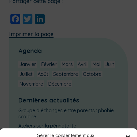
Partager cette page :
Facebook
Twitter
LinkedIn
Imprimer la page
Agenda
Janvier
Février
Mars
Avril
Mai
Juin
Juillet
Août
Septembre
Octobre
Novembre
Décembre
Dernières actualités
Groupe d’échanges entre parents : phobie
scolaire
Ateliers sur la périnatalité
La saison culturelle 2026-2027 est lancée !
Gérer le consentement aux