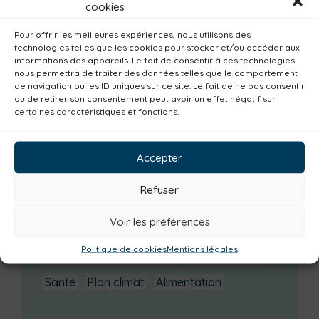
cookies
Changements d’horaires activités jeunes
Pour offrir les meilleures expériences, nous utilisons des
Enquête publique
technologies telles que les cookies pour stocker et/ou accéder aux
informations des appareils. Le fait de consentir à ces technologies
Catégories actualités / agenda
nous permettra de traiter des données telles que le comportement
de navigation ou les ID uniques sur ce site. Le fait de ne pas consentir
Habitat
Economie
Jeunesse
Sport
ou de retirer son consentement peut avoir un effet négatif sur
certaines caractéristiques et fonctions.
Emploi
Communes
Consommer local
Numérique
Urbanisme
Réemploi
Accepter
Seniors
Loisirs
Magazine
Parents
Refuser
Bibliothèques
Déchèteries
Familles
Institutionnel
Culture
Non classé
Voir les préférences
Solidarité
Tourisme
Centre aquatique
Politique de cookies
Mentions légales
Environnement
Mobilité
Petite enfance
Santé
Plan climat
Alimentation