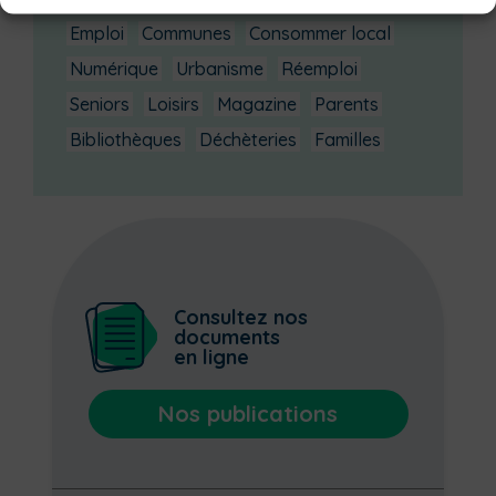
Emploi
Communes
Consommer local
Numérique
Urbanisme
Réemploi
Seniors
Loisirs
Magazine
Parents
Bibliothèques
Déchèteries
Familles
Consultez nos
documents
en ligne
Nos publications