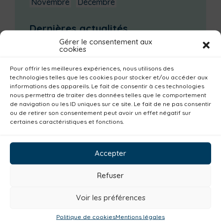
Novembre
Décembre
Dernières actualités
Gérer le consentement aux
Groupe d’échanges entre parents : phobie
cookies
scolaire
Pour offrir les meilleures expériences, nous utilisons des
Ateliers sur la périnatalité
technologies telles que les cookies pour stocker et/ou accéder aux
La saison culturelle 2026-2027 est lancée !
informations des appareils. Le fait de consentir à ces technologies
nous permettra de traiter des données telles que le comportement
Changements d’horaires activités jeunes
de navigation ou les ID uniques sur ce site. Le fait de ne pas consentir
ou de retirer son consentement peut avoir un effet négatif sur
Enquête publique
certaines caractéristiques et fonctions.
Catégories actualités / agenda
Accepter
Institutionnel
Culture
Non classé
Solidarité
Tourisme
Centre aquatique
Refuser
Environnement
Mobilité
Petite enfance
Voir les préférences
Santé
Plan climat
Alimentation
Politique de cookies
Mentions légales
Habitat
Economie
Jeunesse
Sport