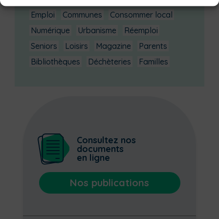
Emploi
Communes
Consommer local
Numérique
Urbanisme
Réemploi
Seniors
Loisirs
Magazine
Parents
Bibliothèques
Déchèteries
Familles
Consultez nos
documents
en ligne
Nos publications