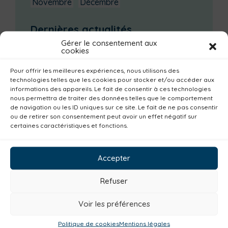
Novembre
Décembre
Dernières actualités
Gérer le consentement aux
Groupe d’échanges entre parents : phobie
cookies
scolaire
Pour offrir les meilleures expériences, nous utilisons des
Ateliers sur la périnatalité
technologies telles que les cookies pour stocker et/ou accéder aux
La saison culturelle 2026-2027 est lancée !
informations des appareils. Le fait de consentir à ces technologies
nous permettra de traiter des données telles que le comportement
Changements d’horaires activités jeunes
de navigation ou les ID uniques sur ce site. Le fait de ne pas consentir
ou de retirer son consentement peut avoir un effet négatif sur
Enquête publique
certaines caractéristiques et fonctions.
Catégories actualités / agenda
Accepter
Institutionnel
Culture
Non classé
Solidarité
Tourisme
Centre aquatique
Refuser
Environnement
Mobilité
Petite enfance
Voir les préférences
Santé
Plan climat
Alimentation
Politique de cookies
Mentions légales
Habitat
Economie
Jeunesse
Sport