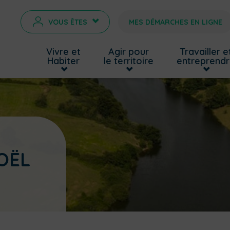
VOUS ÊTES
MES DÉMARCHES EN LIGNE
>
Vivre et
Agir pour
Travailler e
Habiter
le territoire
entreprend
OËL