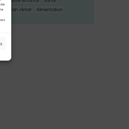
Petite enfance
Santé
 de
Plan climat
Alimentation
 le
nes
es