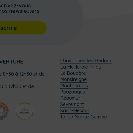
scrivez-vous
nos newsletters
nscrire
Chavagnes-les-Redoux
UVERTURE
La Meilleraie-Tillay
Le Boupère
de 8h30 à 12h30 et de
Monsireigne
Montournais
0 à 12h30 et de
Pouzauges
Réaumur
Sèvremont
Saint-Mesmin
Tallud-Sainte-Gemme