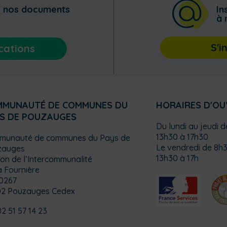
z nos documents
In
à 
S'i
cations
MMUNAUTÉ DE COMMUNES DU
HORAIRES D'O
S DE POUZAUGES
Du lundi au jeudi 
13h30 à 17h30
munauté de communes du Pays de
Le vendredi de 8h3
zauges
13h30 à 17h
on de l’Intercommunalité
a Fournière
0267
02 Pouzauges Cedex
02 51 57 14 23