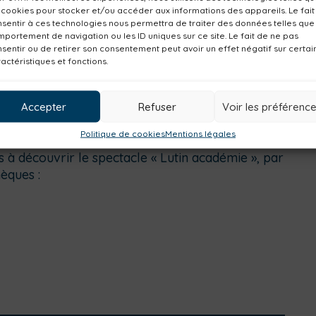
 cookies pour stocker et/ou accéder aux informations des appareils. Le fait
sentir à ces technologies nous permettra de traiter des données telles que
portement de navigation ou les ID uniques sur ce site. Le fait de ne pas
sentir ou de retirer son consentement peut avoir un effet négatif sur certai
actéristiques et fonctions.
Accepter
Refuser
Voir les préférenc
Politique de cookies
Mentions légales
és à découvrir le spectacle « Lutin académie », par
èques :