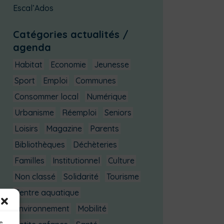
Escal’Ados
Catégories actualités /
agenda
Habitat
Economie
Jeunesse
Sport
Emploi
Communes
Consommer local
Numérique
Urbanisme
Réemploi
Seniors
Loisirs
Magazine
Parents
Bibliothèques
Déchèteries
Familles
Institutionnel
Culture
Non classé
Solidarité
Tourisme
Centre aquatique
Environnement
Mobilité
ue