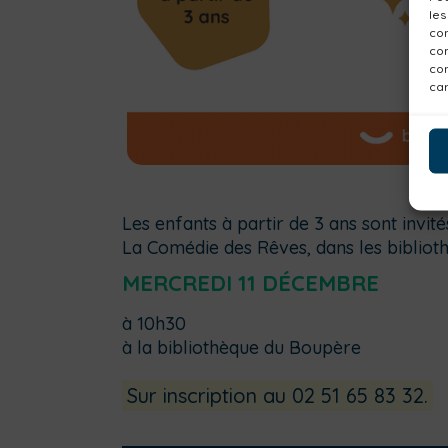
les
con
com
con
car
Les enfants à partir de 3 ans sont invit
La Comédie des Rêves, dans les biblioth
MERCREDI 11 DÉCEMBRE
à 10h30
à la bibliothèque du Boupère
Sur inscription au 02 51 65 83 32.