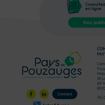
Consulte
en ligne
Nos publi
CO
PAY
Com
Pou
Mais
18 L
BP 1
857
Contact
Tél. 