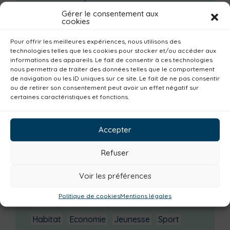
La saison culturelle 2026-2027 est lancée !
Gérer le consentement aux
cookies
Changements d’horaires activités jeunes
Pour offrir les meilleures expériences, nous utilisons des
Enquête publique
technologies telles que les cookies pour stocker et/ou accéder aux
informations des appareils. Le fait de consentir à ces technologies
Catégories actualités / agenda
nous permettra de traiter des données telles que le comportement
de navigation ou les ID uniques sur ce site. Le fait de ne pas consentir
Consommer local
Numérique
ou de retirer son consentement peut avoir un effet négatif sur
certaines caractéristiques et fonctions.
Urbanisme
Réemploi
Seniors
Loisirs
Magazine
Parents
Bibliothèques
Accepter
Déchèteries
Familles
Institutionnel
Refuser
Culture
Non classé
Solidarité
Tourisme
Centre aquatique
Voir les préférences
Environnement
Mobilité
Petite enfance
Politique de cookies
Mentions légales
Santé
Plan climat
Alimentation
Habitat
Economie
Jeunesse
Sport