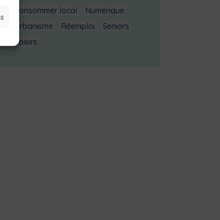
Consommer local
Numérique
es
Urbanisme
Réemploi
Seniors
Loisirs