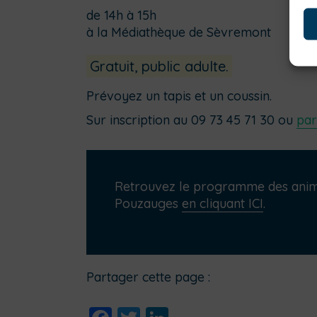
de 14h à 15h
à la Médiathèque de Sèvremont
Gratuit, public adulte.
Prévoyez un tapis et un coussin.
Sur inscription au 09 73 45 71 30 ou
par
Retrouvez le programme des anima
Pouzauges
en cliquant ICI
.
Partager cette page :