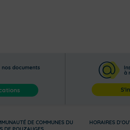
z nos documents
In
à 
S'i
cations
MMUNAUTÉ DE COMMUNES DU
HORAIRES D'O
S DE POUZAUGES