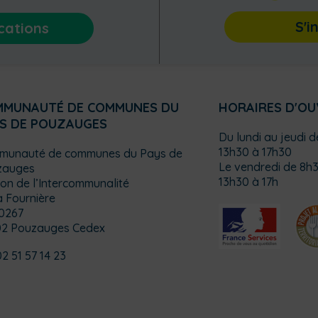
S'i
cations
MMUNAUTÉ DE COMMUNES DU
HORAIRES D'O
S DE POUZAUGES
Du lundi au jeudi 
13h30 à 17h30
munauté de communes du Pays de
Le vendredi de 8h3
zauges
13h30 à 17h
on de l’Intercommunalité
a Fournière
0267
02 Pouzauges Cedex
02 51 57 14 23