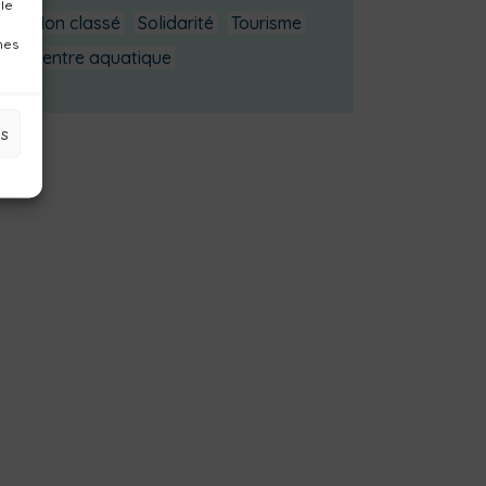
 le
Non classé
Solidarité
Tourisme
nes
Centre aquatique
es