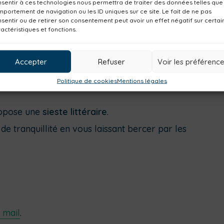
sentir à ces technologies nous permettra de traiter des données telles que
portement de navigation ou les ID uniques sur ce site. Le fait de ne pas
sentir ou de retirer son consentement peut avoir un effet négatif sur certai
actéristiques et fonctions.
Accepter
Refuser
Voir les préférenc
Politique de cookies
Mentions légales
ropose une
sieste littéraire
.
 tranquillité en vous laissant bercer par les
 mail
.