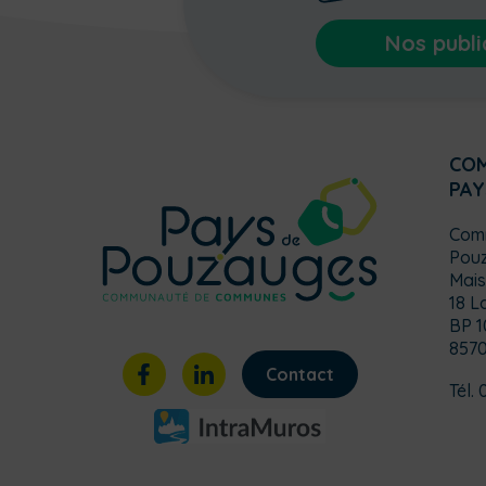
Nos publi
CO
PAY
Com
Pou
Mais
18 L
BP 1
857
Contact
Tél. 