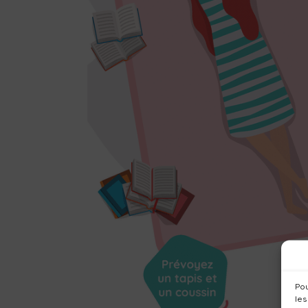
Pou
les