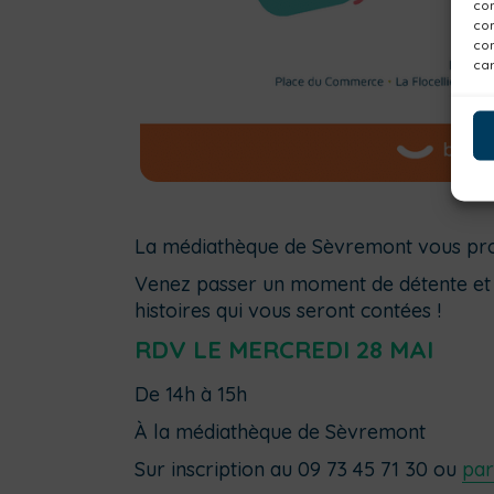
con
com
con
car
La médiathèque de Sèvremont vous p
Venez passer un moment de détente et de
histoires qui vous seront contées !
RDV LE MERCREDI 28 MAI
De 14h à 15h
À la médiathèque de Sèvremont
Sur inscription au 09 73 45 71 30 ou
par