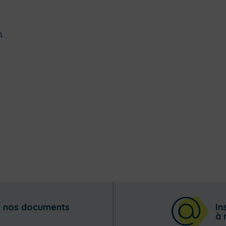
.
z nos documents
In
à 