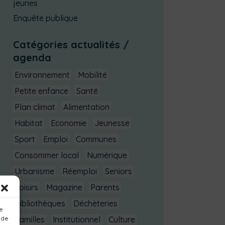
jeunes
Enquête publique
Catégories actualités /
agenda
Environnement
Mobilité
Petite enfance
Santé
Plan climat
Alimentation
Habitat
Economie
Jeunesse
Sport
Emploi
Communes
Consommer local
Numérique
Urbanisme
Réemploi
Seniors
Loisirs
Magazine
Parents
Bibliothèques
Déchèteries
ue
 de
Familles
Institutionnel
Culture