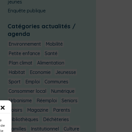
jeunes
Enquête publique
Catégories actualités /
agenda
Environnement
Mobilité
Petite enfance
Santé
Plan climat
Alimentation
Habitat
Economie
Jeunesse
Sport
Emploi
Communes
Consommer local
Numérique
Urbanisme
Réemploi
Seniors
Loisirs
Magazine
Parents
Bibliothèques
Déchèteries
ue
 de
Familles
Institutionnel
Culture
 le