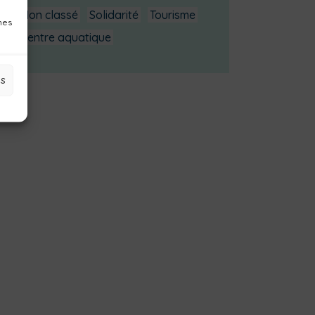
Non classé
Solidarité
Tourisme
nes
Centre aquatique
es