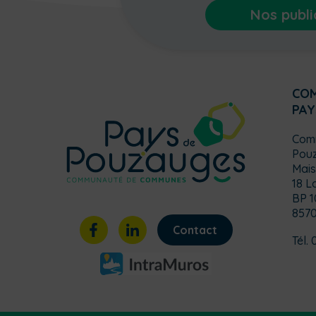
Nos publi
CO
PAY
Com
Pou
Mais
18 L
BP 1
857
Contact
Tél. 