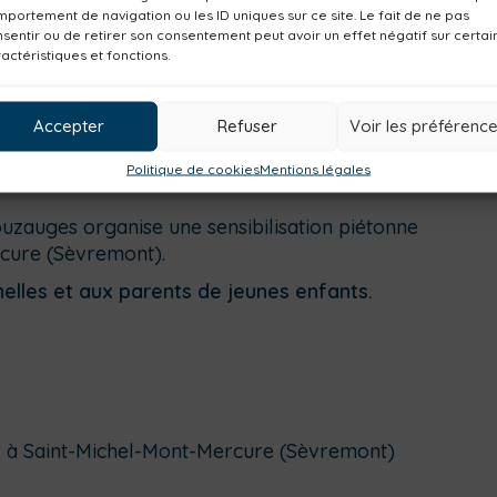
portement de navigation ou les ID uniques sur ce site. Le fait de ne pas
sentir ou de retirer son consentement peut avoir un effet négatif sur certai
actéristiques et fonctions.
Accepter
Refuser
Voir les préférenc
Politique de cookies
Mentions légales
uzauges organise une sensibilisation piétonne
rcure (Sèvremont).
elles et aux parents de jeunes enfants.
s à Saint-Michel-Mont-Mercure (Sèvremont)