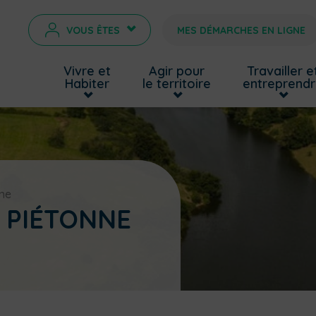
VOUS ÊTES
MES DÉMARCHES EN LIGNE
>
Vivre et
Agir pour
Travailler e
Habiter
le territoire
entreprend
nne
N PIÉTONNE