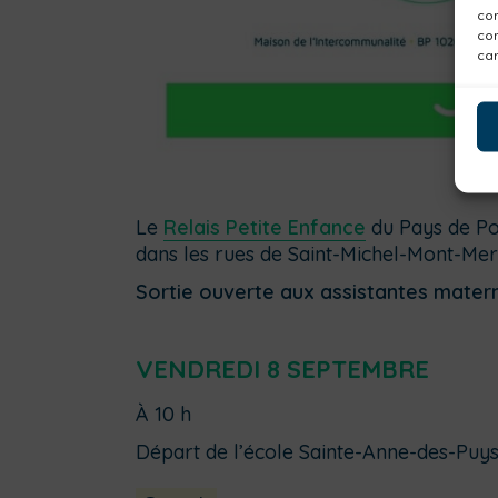
com
con
car
Le
Relais Petite Enfance
du Pays de Po
dans les rues de Saint-Michel-Mont-Me
Sortie ouverte aux assistantes matern
VENDREDI 8 SEPTEMBRE
À 10 h
Départ de l’école Sainte-Anne-des-Puy