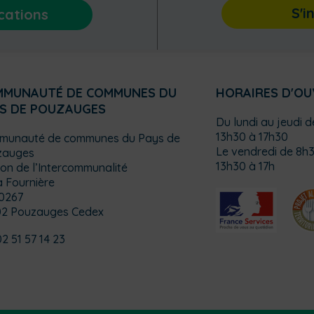
S'i
cations
MMUNAUTÉ DE COMMUNES DU
HORAIRES D'O
S DE POUZAUGES
Du lundi au jeudi 
13h30 à 17h30
munauté de communes du Pays de
Le vendredi de 8h3
zauges
13h30 à 17h
on de l’Intercommunalité
a Fournière
0267
02 Pouzauges Cedex
02 51 57 14 23