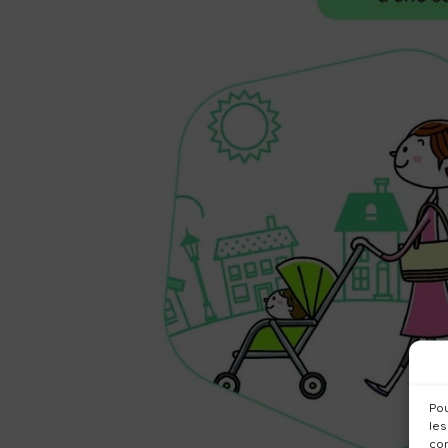
Pou
les
con