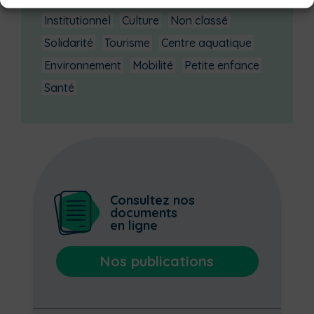
Institutionnel
Culture
Non classé
Solidarité
Tourisme
Centre aquatique
Environnement
Mobilité
Petite enfance
Santé
Consultez nos
documents
en ligne
Nos publications