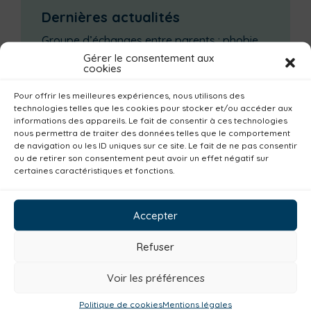
Dernières actualités
Groupe d’échanges entre parents : phobie
scolaire
Gérer le consentement aux
cookies
Ateliers sur la périnatalité
La saison culturelle 2026-2027 est lancée !
Pour offrir les meilleures expériences, nous utilisons des
technologies telles que les cookies pour stocker et/ou accéder aux
Changements d’horaires activités jeunes
informations des appareils. Le fait de consentir à ces technologies
nous permettra de traiter des données telles que le comportement
Enquête publique
de navigation ou les ID uniques sur ce site. Le fait de ne pas consentir
ou de retirer son consentement peut avoir un effet négatif sur
certaines caractéristiques et fonctions.
Catégories actualités / agenda
Plan climat
Alimentation
Habitat
Accepter
Economie
Jeunesse
Sport
Emploi
Communes
Consommer local
Refuser
Numérique
Urbanisme
Réemploi
Voir les préférences
Seniors
Loisirs
Magazine
Parents
Politique de cookies
Mentions légales
Bibliothèques
Déchèteries
Familles