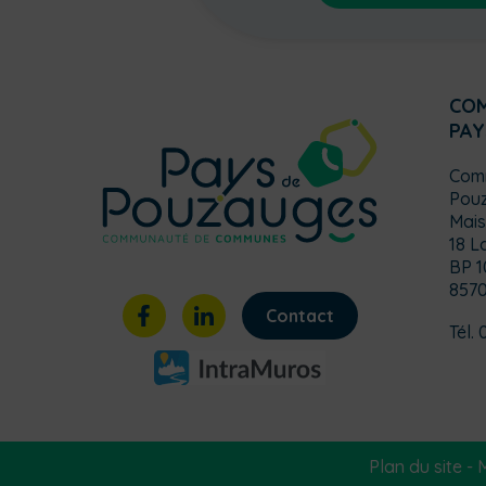
CO
PAY
Com
Pou
Mais
18 L
BP 1
857
Contact
Tél. 
Plan du site
-
M