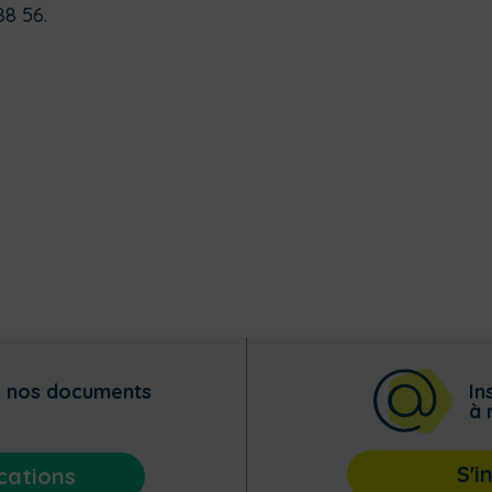
88 56.
z nos documents
In
à 
S'i
cations