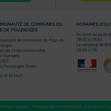
MMUNAUTÉ DE COMMUNES DU
HORAIRES D'O
S DE POUZAUGES
Du lundi au jeudi 
13h30 à 17h30
munauté de communes du Pays de
Le vendredi de 8h3
zauges
13h30 à 17h
on de l’Intercommunalité
a Fournière
0267
02 Pouzauges Cedex
02 51 57 14 23
entions légales
-
Politique de confidentialité
-
Déclaration sur