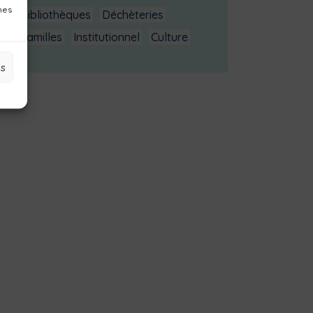
nes
Bibliothèques
Déchèteries
Familles
Institutionnel
Culture
es