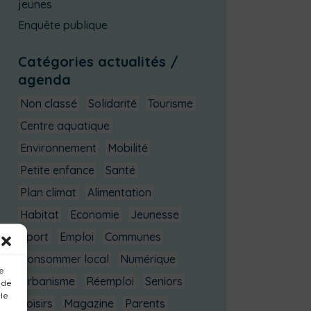
jeunes
Enquête publique
Catégories actualités /
agenda
Non classé
Solidarité
Tourisme
Centre aquatique
Environnement
Mobilité
Petite enfance
Santé
Plan climat
Alimentation
Habitat
Economie
Jeunesse
Sport
Emploi
Communes
Consommer local
Numérique
ue
Urbanisme
Réemploi
Seniors
 de
 le
Loisirs
Magazine
Parents