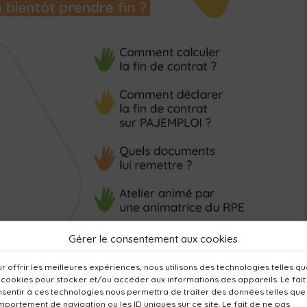
Gérer le consentement aux cookies
r offrir les meilleures expériences, nous utilisons des technologies telles q
 cookies pour stocker et/ou accéder aux informations des appareils. Le fait
sentir à ces technologies nous permettra de traiter des données telles que
portement de navigation ou les ID uniques sur ce site. Le fait de ne pas