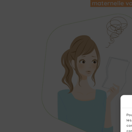
Pou
les
con
com