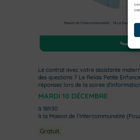
con
car
Le contrat avec votre assistante matern
des questions ? Le Relais Petite Enfan
réponses lors de la soirée d’information
MARDI 10 DÉCEMBRE
à 18h30
à la Maison de l’Intercommunalité (Pou
Gratuit.