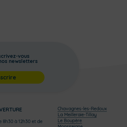
scrivez-vous
nos newsletters
nscrire
Chavagnes-les-Redoux
UVERTURE
La Meilleraie-Tillay
Le Boupère
de 8h30 à 12h30 et de
Monsireigne