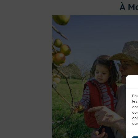
Pou
les
con
com
con
car