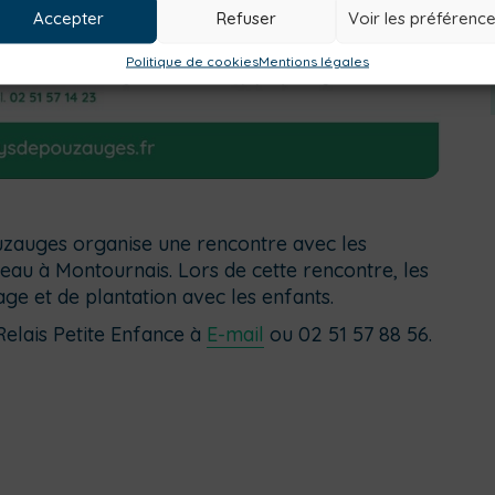
Accepter
Refuser
Voir les préférenc
Politique de cookies
Mentions légales
uzauges organise une rencontre avec les
au à Montournais. Lors de cette rencontre, les
ge et de plantation avec les enfants.
Relais Petite Enfance à
E-mail
ou 02 51 57 88 56.