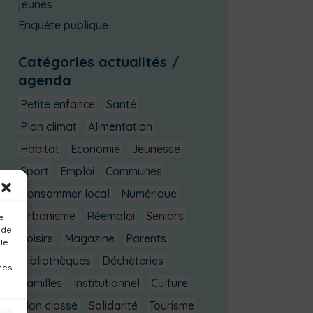
jeunes
Enquête publique
Catégories actualités /
agenda
Petite enfance
Santé
Plan climat
Alimentation
Habitat
Economie
Jeunesse
Sport
Emploi
Communes
Consommer local
Numérique
Urbanisme
Réemploi
Seniors
ue
 de
Loisirs
Magazine
Parents
 le
Bibliothèques
Déchèteries
nes
Familles
Institutionnel
Culture
Non classé
Solidarité
Tourisme