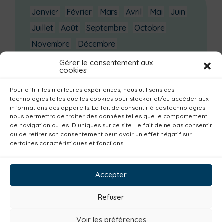
Janvier
Février
Mars
Avril
Mai
Juin
Juillet
Août
Septembre
Octobre
Novembre
Décembre
Gérer le consentement aux
Dernières actualités
cookies
Groupe d’échanges entre parents : phobie
Pour offrir les meilleures expériences, nous utilisons des
scolaire
technologies telles que les cookies pour stocker et/ou accéder aux
informations des appareils. Le fait de consentir à ces technologies
Ateliers sur la périnatalité
nous permettra de traiter des données telles que le comportement
de navigation ou les ID uniques sur ce site. Le fait de ne pas consentir
La saison culturelle 2026-2027 est lancée !
ou de retirer son consentement peut avoir un effet négatif sur
Changements d’horaires activités jeunes
certaines caractéristiques et fonctions.
Enquête publique
Accepter
Catégories actualités / agenda
Refuser
Institutionnel
Culture
Non classé
Solidarité
Tourisme
Centre aquatique
Voir les préférences