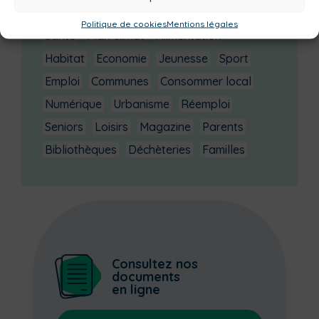
Environnement
Mobilité
Petite enfance
Politique de cookies
Mentions légales
Santé
Plan climat
Alimentation
Habitat
Economie
Jeunesse
Sport
Emploi
Communes
Consommer local
Numérique
Urbanisme
Réemploi
Seniors
Loisirs
Magazine
Parents
Bibliothèques
Déchèteries
Familles
Consultez nos
documents
en ligne