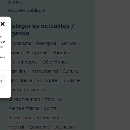
jeunes
Enquête publique
Catégories actualités /
agenda
ue
 de
Urbanisme
Réemploi
Seniors
 le
Loisirs
Magazine
Parents
nes
Bibliothèques
Déchèteries
Familles
Institutionnel
Culture
Non classé
Solidarité
Tourisme
es
Centre aquatique
Environnement
Mobilité
Petite enfance
Santé
Plan climat
Alimentation
Habitat
Economie
Jeunesse