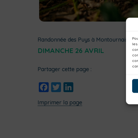
Pou
Randonnée des Puys à Montournais :
les
DIMANCHE 26 AVRIL
con
com
con
car
Partager cette page :
Facebook
Twitter
LinkedIn
Imprimer la page