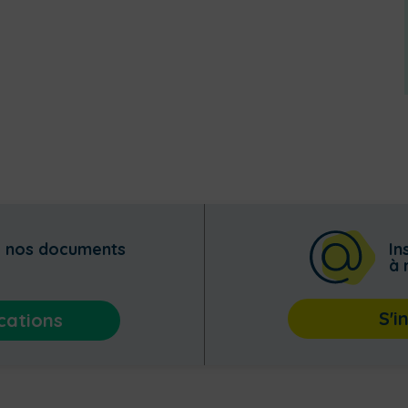
z nos documents
In
à 
S'i
cations