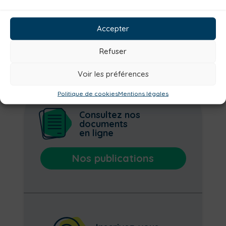
Solidarité
Tourisme
Centre aquatique
Environnement
Mobilité
Petite enfance
Accepter
Santé
Plan climat
Alimentation
Refuser
Voir les préférences
Politique de cookies
Mentions légales
Consultez nos
documents
en ligne
Nos publications