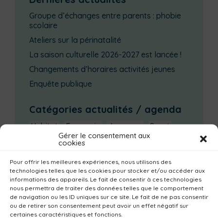
Groupe d’échanges entre parents : phobie
scolaire
Ateliers sur la périnatalité
La saison culturelle 2026-2027 est lancée !
Changements d’horaires activités jeunes
Enquête publique
Catégories actualités / agenda
Habitat
Economie
Jeunesse
Sport
Gérer le consentement aux
Emploi
Communes
Consommer local
cookies
Numérique
Urbanisme
Réemploi
Pour offrir les meilleures expériences, nous utilisons des
technologies telles que les cookies pour stocker et/ou accéder aux
Seniors
Loisirs
Magazine
Parents
informations des appareils. Le fait de consentir à ces technologies
Bibliothèques
Déchèteries
Familles
nous permettra de traiter des données telles que le comportement
de navigation ou les ID uniques sur ce site. Le fait de ne pas consentir
Institutionnel
Culture
Non classé
ou de retirer son consentement peut avoir un effet négatif sur
certaines caractéristiques et fonctions.