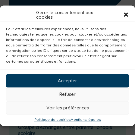
Gérer le consentement aux
cookies
Partager cette page :
Pour offrir les meilleures expériences, nous utilisons des
Facebook
Twitter
LinkedIn
technologies telles que les cookies pour stocker et/ou accéder aux
informations des appareils. Le fait de consentir à ces technologies
nous permettra de traiter des données telles que le comportement
de navigation ou les ID uniques sur ce site. Le fait de ne pas consentir
Imprimer la page
ou de retirer son consentement peut avoir un effet négatif sur
certaines caractéristiques et fonctions.
Agenda
Accepter
Janvier
Février
Mars
Avril
Mai
Juin
Juillet
Août
Septembre
Octobre
Refuser
Novembre
Décembre
Voir les préférences
Dernières actualités
Politique de cookies
Mentions légales
Groupe d’échanges entre parents : phobie
scolaire