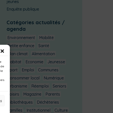
jeunes
Enquête publique
Catégories actualités /
agenda
Environnement
Mobilité
Petite enfance
Santé
Plan climat
Alimentation
Habitat
Economie
Jeunesse
ue
 de
Sport
Emploi
Communes
 le
Consommer local
Numérique
nes
Urbanisme
Réemploi
Seniors
Loisirs
Magazine
Parents
es
Bibliothèques
Déchèteries
Familles
Institutionnel
Culture