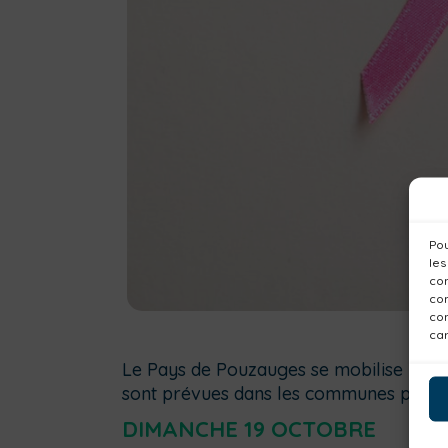
Pou
les
con
com
con
car
Le Pays de Pouzauges se mobilise pou
sont prévues dans les communes pendan
DIMANCHE 19 OCTOBRE