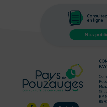
Consulte
en ligne
Nos publi
CO
PAY
Com
Pou
Mais
18 L
BP 1
857