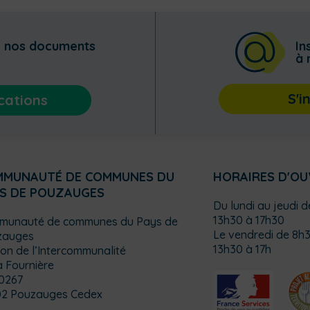
z nos documents
In
à 
S'i
cations
MMUNAUTÉ DE COMMUNES DU
HORAIRES D'O
S DE POUZAUGES
Du lundi au jeudi 
13h30 à 17h30
munauté de communes du Pays de
Le vendredi de 8h3
zauges
13h30 à 17h
on de l’Intercommunalité
a Fournière
0267
02 Pouzauges Cedex