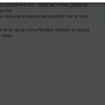
 collective à 10h – Salle des Halles (place du
-femme
es couturières bénévoles pendant tout le mois
 à 9h30 après échauffement collectif et séance
loisirs