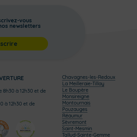
scrivez-vous
nos newsletters
nscrire
Chavagnes-les-Redoux
UVERTURE
La Meilleraie-Tillay
Le Boupère
de 8h30 à 12h30 et de
Monsireigne
Montournais
0 à 12h30 et de
Pouzauges
Réaumur
Sèvremont
Saint-Mesmin
Tallud-Sainte-Gemme