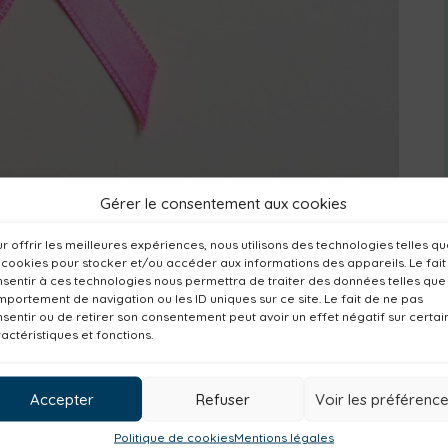
Gérer le consentement aux cookies
r offrir les meilleures expériences, nous utilisons des technologies telles q
 cookies pour stocker et/ou accéder aux informations des appareils. Le fait
sentir à ces technologies nous permettra de traiter des données telles que
portement de navigation ou les ID uniques sur ce site. Le fait de ne pas
sentir ou de retirer son consentement peut avoir un effet négatif sur certai
actéristiques et fonctions.
r
Octobre rose
. Plusieurs marches et animations
t tout le mois d’octobre.
Accepter
Refuser
Voir les préférenc
Politique de cookies
Mentions légales