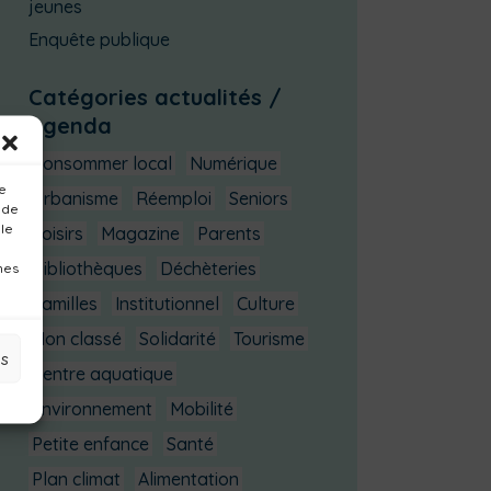
jeunes
Enquête publique
Catégories actualités /
agenda
Consommer local
Numérique
ue
Urbanisme
Réemploi
Seniors
 de
 le
Loisirs
Magazine
Parents
Bibliothèques
Déchèteries
nes
Familles
Institutionnel
Culture
Non classé
Solidarité
Tourisme
es
Centre aquatique
Environnement
Mobilité
Petite enfance
Santé
Plan climat
Alimentation