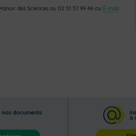
Manoir des Sciences au 02 51 57 99 46 ou
E-mail
.
z nos documents
In
à 
S'i