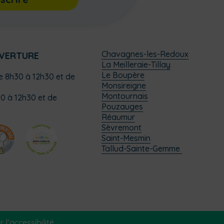
Chavagnes-les-Redoux
UVERTURE
La Meilleraie-Tillay
Le Boupère
de 8h30 à 12h30 et de
Monsireigne
Montournais
0 à 12h30 et de
Pouzauges
Réaumur
Sèvremont
Saint-Mesmin
Tallud-Sainte-Gemme
 l’accessibilité