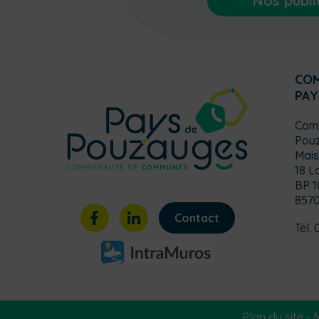
Nos publi
CO
PAY
Com
Pou
Mais
18 L
BP 1
857
Contact
Tél. 
Plan du site
-
M