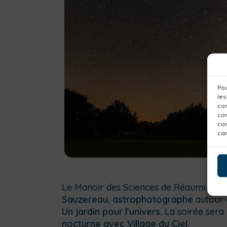
Pou
les
con
com
con
car
Le Manoir des Sciences de Réaumur or
Sauzereau
,
astrophotographe
autour d
Un jardin pour l’univers.
La soirée ser
nocturne avec Village du Ciel
.