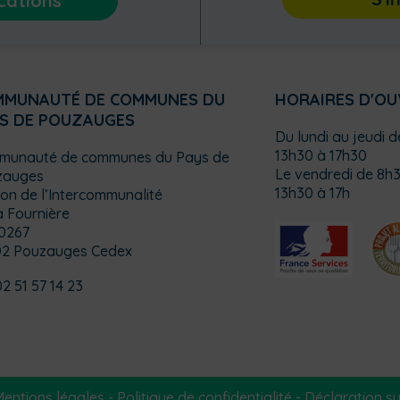
cations
MMUNAUTÉ DE COMMUNES DU
HORAIRES D'O
S DE POUZAUGES
Du lundi au jeudi 
13h30 à 17h30
munauté de communes du Pays de
Le vendredi de 8h3
zauges
13h30 à 17h
on de l’Intercommunalité
a Fournière
0267
02 Pouzauges Cedex
02 51 57 14 23
entions légales
-
Politique de confidentialité
-
Déclaration sur