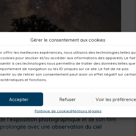
Gérer le consentement aux cookies
r offrir les meilleures expériences, nous utilisons des technologies telles q
 cookies pour stocker et/ou accéder aux informations des appareils. Le fait
sentir à ces technologies nous permettra de traiter des données telles que
portement de navigation ou les ID uniques sur ce site. Le fait de ne pas
sentir ou de retirer son consentement peut avoir un effet négatif sur certai
actéristiques et fonctions.
Accepter
Refuser
Voir les préférenc
Politique de cookies
Mentions légales
ganise une soirée rencontre avec
Olivier
e l’
exposition photographique
et de son film
a prolongée avec une
observation du ciel