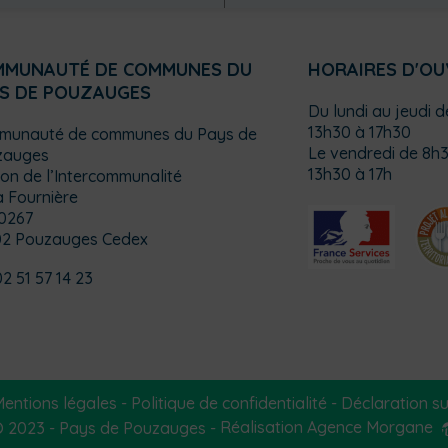
MMUNAUTÉ DE COMMUNES DU
HORAIRES D'O
S DE POUZAUGES
Du lundi au jeudi 
13h30 à 17h30
munauté de communes du Pays de
Le vendredi de 8h3
zauges
13h30 à 17h
on de l’Intercommunalité
a Fournière
0267
02 Pouzauges Cedex
02 51 57 14 23
entions légales
-
Politique de confidentialité
-
Déclaration sur
 2023 - Pays de Pouzauges -
Réalisation Agence Morgane