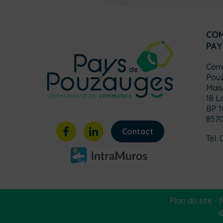
CO
PAY
Com
Pou
Mais
18 L
BP 1
857
Contact
Tél. 
Plan du site
-
M
©