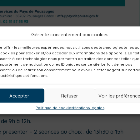
Gérer le consentement aux cookies
r offrir les meilleures expériences, nous utilisons des technologies telles q
 cookies pour stocker et/ou accéder aux informations des appareils. Le fait
sentir à ces technologies nous permettra de traiter des données telles que
portement de navigation ou les ID uniques sur ce site. Le fait de ne pas
 Pouzauges
organise, à destination des étudiants
sentir ou de retirer son consentement peut avoir un effet négatif sur certai
n
« Objectif jobs d’été »
.
actéristiques et fonctions.
ournées :
Accepter
Refuser
Voir les préférenc
Politique de cookies
Mentions légales
uvrir les métiers !
 de 9h à 12h.
e présenter – 2 séances au choix : de 13h30 à 15h