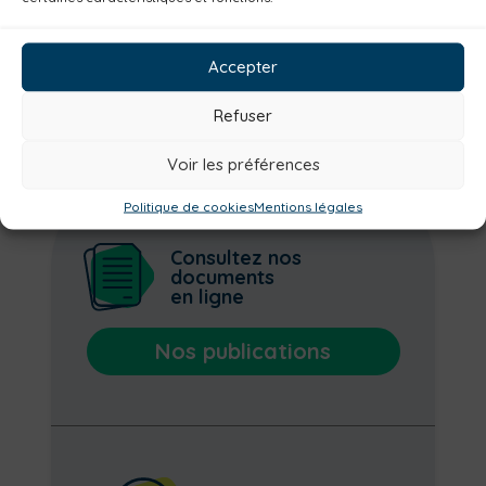
Environnement
Mobilité
Petite enfance
Santé
Plan climat
Alimentation
Accepter
Habitat
Economie
Jeunesse
Sport
Refuser
Voir les préférences
Politique de cookies
Mentions légales
Consultez nos
documents
en ligne
Nos publications