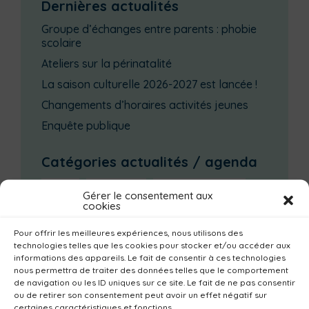
Dernières actualités
Groupe d’échanges entre parents : phobie
scolaire
Ateliers sur la périnatalité
La saison culturelle 2026-2027 est lancée !
Changements d’horaires activités jeunes
Enquête publique
Catégories actualités / agenda
Emploi
Communes
Consommer local
Gérer le consentement aux
cookies
Numérique
Urbanisme
Réemploi
Seniors
Loisirs
Magazine
Parents
Pour offrir les meilleures expériences, nous utilisons des
technologies telles que les cookies pour stocker et/ou accéder aux
Bibliothèques
Déchèteries
Familles
informations des appareils. Le fait de consentir à ces technologies
nous permettra de traiter des données telles que le comportement
Institutionnel
Culture
Non classé
de navigation ou les ID uniques sur ce site. Le fait de ne pas consentir
ou de retirer son consentement peut avoir un effet négatif sur
Solidarité
Tourisme
Centre aquatique
certaines caractéristiques et fonctions.